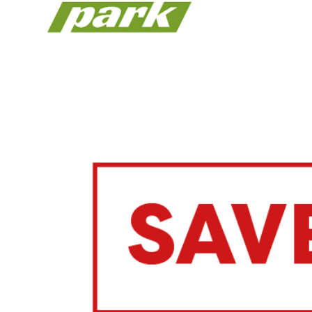
Bike Park
Escursioni
Monster Roller
Caccia al tesoro Biriki
Swing the world