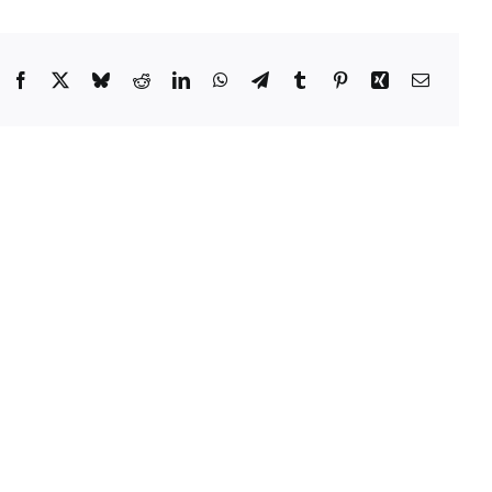
Facebook
X
Bluesky
Reddit
LinkedIn
WhatsApp
Telegram
Tumblr
Pinterest
Xing
Email