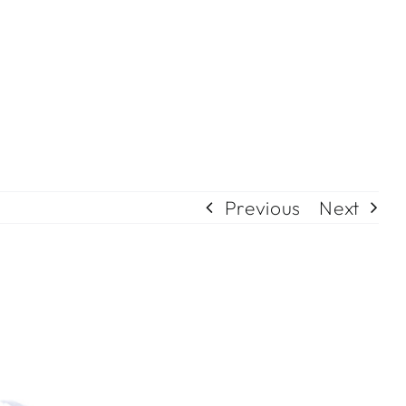
Meteo
Webcam
Ospitalità inverno
erno
Ristorante La Pernice
ate
Nara Beach
Previous
Next
Bar del Pela
Al Barc
Ospitalità estate
Ristorante La Pernice
Alloggio